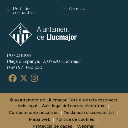
Perfil del
Anuncis
contractant
P0703100H
Plaça d’Espanya, 12, 07620 Llucmajor
(+34) 971 660 050
© Ajuntament de Llucmajor. Tots els drets reservats.
Avís legal
Avís legal del correu electrònic
Contacte amb nosaltres
Declaració d'accesibilitat
Mapa web
Política de cookies
Protecció de dades
Webmail