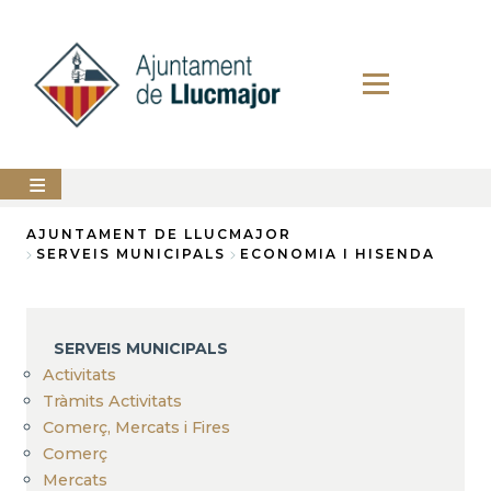
Vés
al
contingut
AJUNTAMENT
AJUNTAMENT DE LLUCMAJOR
SERVEIS MUNICIPALS
ECONOMIA I HISENDA
Fil
LLUCMAJOR
d'Ariadna
SERVEIS
MUNICIPALS
SERVEIS MUNICIPALS
Activitats
PERFIL
DEL
Tràmits Activitats
CONTRACTANT
Comerç, Mercats i Fires
Comerç
ANUNCIS
Mercats