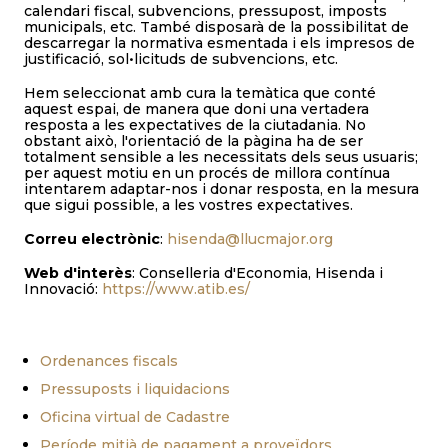
calendari fiscal, subvencions, pressupost, imposts
municipals, etc. També disposarà de la possibilitat de
descarregar la normativa esmentada i els impresos de
justificació, sol•licituds de subvencions, etc.
Hem seleccionat amb cura la temàtica que conté
aquest espai, de manera que doni una vertadera
resposta a les expectatives de la ciutadania. No
obstant això, l'orientació de la pàgina ha de ser
totalment sensible a les necessitats dels seus usuaris;
per aquest motiu en un procés de millora contínua
intentarem adaptar-nos i donar resposta, en la mesura
que sigui possible, a les vostres expectatives.
Correu electrònic
:
hisenda@llucmajor.org
Web d'interès
: Conselleria d'Economia, Hisenda i
Innovació:
https://www.atib.es/
Ordenances fiscals
Pressuposts i liquidacions
Oficina virtual de Cadastre
Període mitjà de pagament a proveïdors