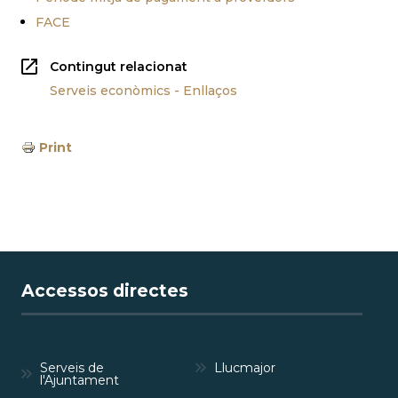
FACE
Contingut relacionat
Serveis econòmics - Enllaços
Print
Accessos directes
Serveis de
Llucmajor
l'Ajuntament