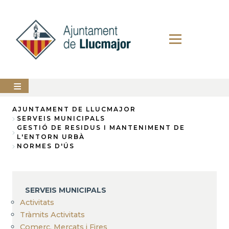
Vés
al
contingut
AJUNTAMENT
AJUNTAMENT DE LLUCMAJOR
SERVEIS MUNICIPALS
Fil
GESTIÓ DE RESIDUS I MANTENIMENT DE
LLUCMAJOR
L'ENTORN URBÀ
d'Ariadna
NORMES D'ÚS
SERVEIS
MUNICIPALS
PERFIL
DEL
SERVEIS MUNICIPALS
CONTRACTANT
Activitats
ANUNCIS
Tràmits Activitats
Comerç, Mercats i Fires