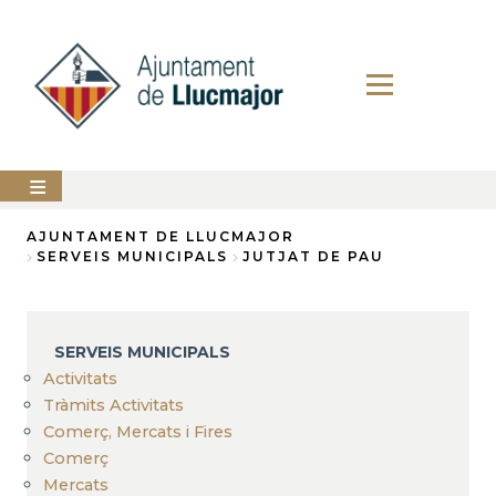
Vés
al
contingut
AJUNTAMENT
AJUNTAMENT DE LLUCMAJOR
SERVEIS MUNICIPALS
JUTJAT DE PAU
Fil
LLUCMAJOR
d'Ariadna
SERVEIS
MUNICIPALS
SERVEIS MUNICIPALS
Activitats
PERFIL
DEL
Tràmits Activitats
CONTRACTANT
Comerç, Mercats i Fires
Comerç
ANUNCIS
Mercats