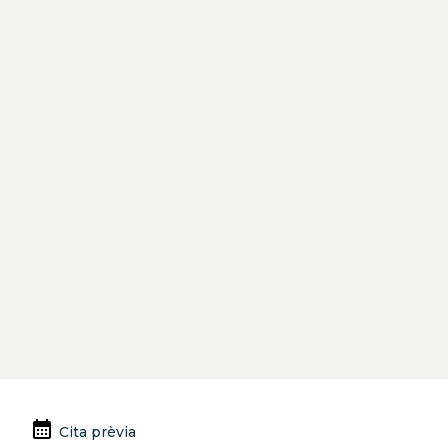
Previous
Next
calendar_month
Cita prèvia