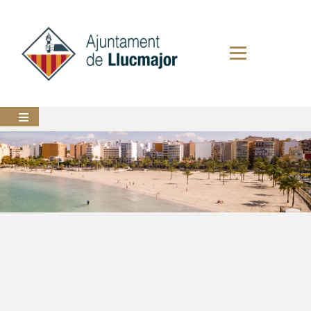
Vés
al
contingut
AJUNTAMENT
LLUCMAJOR
SERVEIS
MUNICIPALS
PERFIL
DEL
CONTRACTANT
ANUNCIS