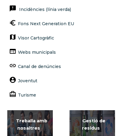
announcement
Incidències (línia verda)
euro
Fons Next Generation EU
map
Visor Cartogràfic
web
Webs municipals
link
Canal de denúncies
account_circle
Joventut
card_travel
Turisme
Treballa amb
Gestió de
nosaltres
residus