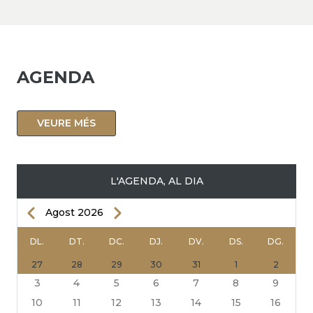
AGENDA
VEURE MÉS
L'AGENDA, AL DIA
Previous
Next
Agost 2026
PAGINACIÓ
DL.
DT.
DC.
DJ.
DV.
DS.
DG.
27
28
29
30
31
1
2
3
4
5
6
7
8
9
10
11
12
13
14
15
16