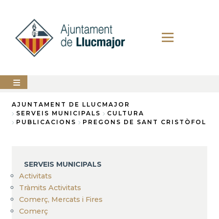
Vés
al
contingut
AJUNTAMENT
AJUNTAMENT DE LLUCMAJOR
SERVEIS MUNICIPALS
CULTURA
Fil
PUBLICACIONS
PREGONS DE SANT CRISTÒFOL
LLUCMAJOR
d'Ariadna
SERVEIS
MUNICIPALS
SERVEIS MUNICIPALS
PERFIL
Activitats
DEL
CONTRACTANT
Tràmits Activitats
Comerç, Mercats i Fires
ANUNCIS
Comerç