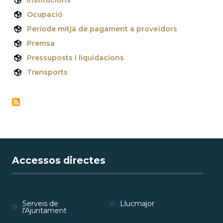
Ocupació
Període mitjà de pagament a proveïdors
Premsa
Pressuposts i liquidacions
Transports
Accessos directes
Serveis de
Llucmajor
l'Ajuntament