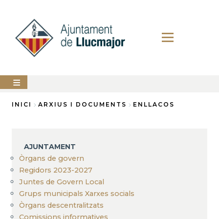
Vés
al
contingut
AJUNTAMENT
INICI
ARXIUS I DOCUMENTS
ENLLACOS
Fil
LLUCMAJOR
d'Ariadna
SERVEIS
AJUNTAMENT
MUNICIPALS
Òrgans de govern
Regidors 2023-2027
PERFIL
DEL
Juntes de Govern Local
CONTRACTANT
Grups municipals Xarxes socials
ANUNCIS
Òrgans descentralitzats
Comissions informatives