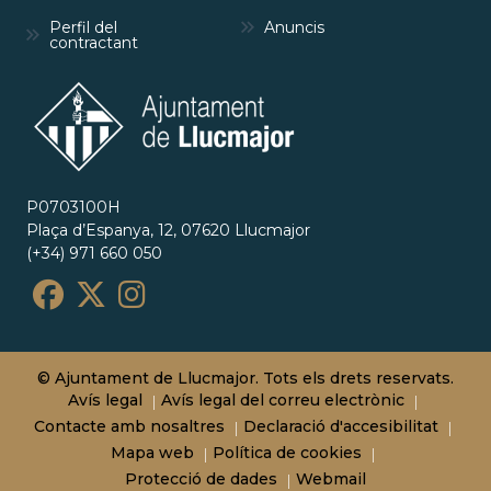
Perfil del
Anuncis
contractant
P0703100H
Plaça d’Espanya, 12, 07620 Llucmajor
(+34) 971 660 050
© Ajuntament de Llucmajor. Tots els drets reservats.
Avís legal
Avís legal del correu electrònic
Contacte amb nosaltres
Declaració d'accesibilitat
Mapa web
Política de cookies
Protecció de dades
Webmail