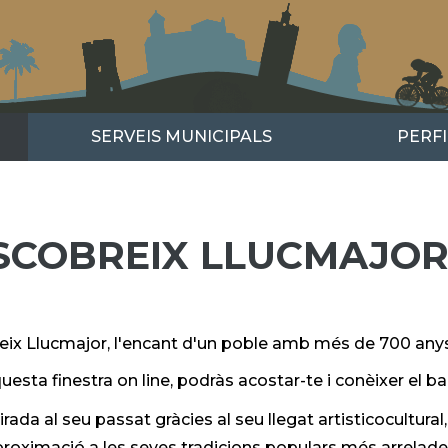
SERVEIS MUNICIPALS
PERF
SCOBREIX LLUCMAJO
ix Llucmajor, l'encant d'un poble amb més de 700 anys 
uesta finestra on line, podràs acostar-te i conèixer el ba
rada al seu passat gràcies al seu llegat artisticocultura
roximació a les seves tradicions populars més arrelade