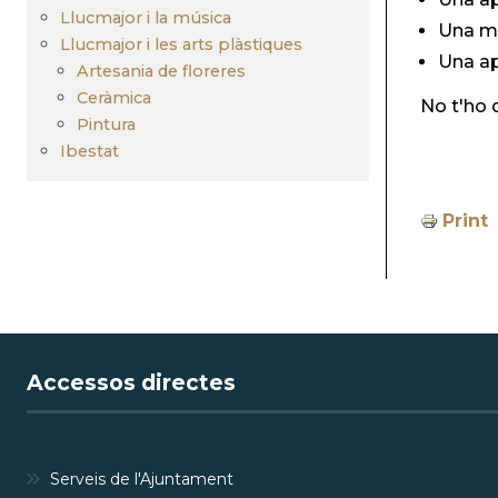
Llucmajor i la música
Una mi
Llucmajor i les arts plàstiques
Una ap
Artesania de floreres
Ceràmica
No t'ho 
Pintura
Ibestat
Print
Accessos directes
Serveis de l'Ajuntament