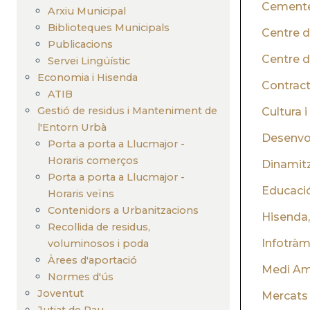
Cemente
Arxiu Municipal
Biblioteques Municipals
Centre 
Publicacions
Centre d
Servei Lingüístic
Economia i Hisenda
Contract
ATIB
Gestió de residus i Manteniment de
Cultura i
l'Entorn Urbà
Desenvol
Porta a porta a Llucmajor -
Horaris comerços
Dinamitz
Porta a porta a Llucmajor -
Educació
Horaris veïns
Contenidors a Urbanitzacions
Hisenda,
Recollida de residus,
Infotràm
voluminosos i poda
Àrees d'aportació
Medi Amb
Normes d'ús
Joventut
Mercats
Jutjat de Pau