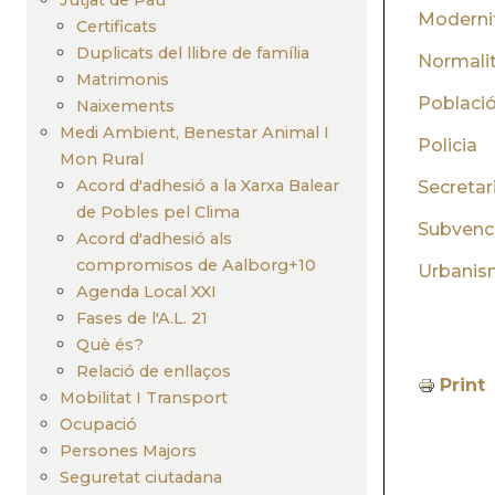
Moderni
Certificats
Duplicats del llibre de família
Normalit
Matrimonis
Poblaci
Naixements
Medi Ambient, Benestar Animal I
Policia
Mon Rural
Acord d'adhesió a la Xarxa Balear
Secretar
de Pobles pel Clima
Subvenc
Acord d'adhesió als
compromisos de Aalborg+10
Urbanis
Agenda Local XXI
Fases de l'A.L. 21
Què és?
Relació de enllaços
Print
Mobilitat I Transport
Ocupació
Persones Majors
Seguretat ciutadana