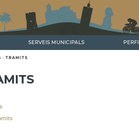
SERVEIS MUNICIPALS
PERF
S
TRAMITS
AMITS
ts
ràmits