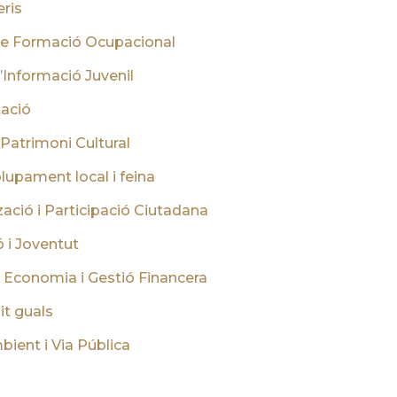
ris
de Formació Ocupacional
’Informació Juvenil
ació
 Patrimoni Cultural
upament local i feina
ació i Participació Ciutadana
 i Joventut
 Economia i Gestió Financera
it guals
ient i Via Pública