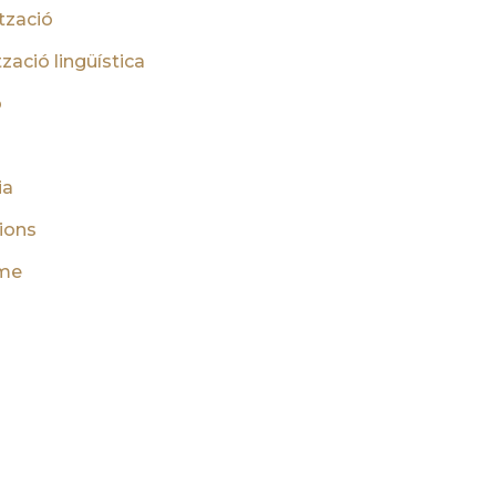
tzació
zació lingüística
ó
ia
ions
me