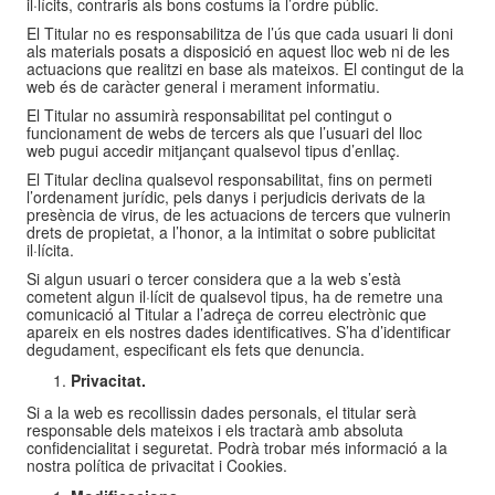
il·lícits, contraris als bons costums ia l’ordre públic.
El Titular no es responsabilitza de l’ús que cada usuari li doni
als materials posats a disposició en aquest lloc web ni de les
actuacions que realitzi en base als mateixos. El contingut de la
web és de caràcter general i merament informatiu.
El Titular no assumirà responsabilitat pel contingut o
funcionament de webs de tercers als que l’usuari del lloc
web pugui accedir mitjançant qualsevol tipus d’enllaç.
El Titular declina qualsevol responsabilitat, fins on permeti
l’ordenament jurídic, pels danys i perjudicis derivats de la
presència de virus, de les actuacions de tercers que vulnerin
drets de propietat, a l’honor, a la intimitat o sobre publicitat
il·lícita.
Si algun usuari o tercer considera que a la web s’està
cometent algun il·lícit de qualsevol tipus, ha de remetre una
comunicació al Titular a l’adreça de correu electrònic que
apareix en els nostres dades identificatives. S’ha d’identificar
degudament, especificant els fets que denuncia.
Privacitat.
Si a la web es recollissin dades personals, el titular serà
responsable dels mateixos i els tractarà amb absoluta
confidencialitat i seguretat. Podrà trobar més informació a la
nostra política de privacitat i Cookies.