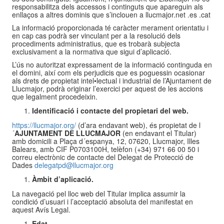
responsabilitza dels accessos i continguts que apareguin als
enllaços a altres dominis que s’inclouen a llucmajor.net .es .cat
La informació proporcionada té caràcter merament orientatiu i
en cap cas podrà ser vinculant per a la resolució dels
procediments administratius, que es trobarà subjecta
exclusivament a la normativa que sigui d’aplicació.
L’ús no autoritzat expressament de la informació continguda en
el domini, així com els perjudicis que es poguessin ocasionar
als drets de propietat intel•lectual i industrial de l’Ajuntament de
Llucmajor, podrà originar l’exercici per aquest de les accions
que legalment procedeixin.
Identificació i contacte del propietari del web.
https://llucmajor.org/
(d’ara endavant web), és propietat de l
´
AJUNTAMENT DE LLUCMAJOR
(en endavant el Titular)
amb domicili a Plaça d´espanya, 12, 07620, Llucmajor, Illes
Balears, amb CIF P0703100H, telèfon (+34) 971 66 00 50 i
correu electrònic de contacte del Delegat de Protecció de
Dades
delegatpd@llucmajor.org
Àmbit d’aplicació.
La navegació pel lloc web del Titular implica assumir la
condició d’usuari i l’acceptació absoluta del manifestat en
aquest Avís Legal.
Edat.