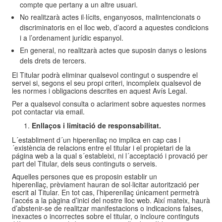
compte que pertany a un altre usuari.
No realitzarà actes il·lícits, enganyosos, malintencionats o
discriminatoris en el lloc web, d’acord a aquestes condicions
i a l’ordenament jurídic espanyol.
En general, no realitzarà actes que suposin danys o lesions
dels drets de tercers.
El Titular podrà eliminar qualsevol contingut o suspendre el
servei si, segons el seu propi criteri, incompleix qualsevol de
les normes i obligacions descrites en aquest Avís Legal.
Per a qualsevol consulta o aclariment sobre aquestes normes
pot contactar via email.
Enllaços i limitació de responsabilitat.
L´establiment d´un hiperenllaç no implica en cap cas l
´existència de relacions entre el titular i el propietari de la
página web a la qual s´estableixi, ni l´acceptació i provació per
part del Titular, dels seus continguts o serveis.
Aquelles persones que es proposin establir un
hiperenllaç, prèviament hauran de sol·licitar autorització per
escrit al Titular. En tot cas, l’hiperenllaç únicament permetrà
l’accés a la pàgina d’inici del nostre lloc web. Així mateix, haurà
d’abstenir-se de realitzar manifestacions o indicacions falses,
inexactes o incorrectes sobre el titular, o incloure continguts