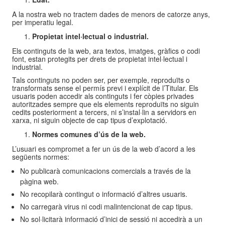
A la nostra web no tractem dades de menors de catorze anys,
per imperatiu legal.
Propietat intel·lectual o industrial.
Els continguts de la web, ara textos, imatges, gràfics o codi
font, estan protegits per drets de propietat intel·lectual i
industrial.
Tals continguts no poden ser, per exemple, reproduïts o
transformats sense el permís previ i explícit de l’Titular. Els
usuaris poden accedir als continguts i fer còpies privades
autoritzades sempre que els elements reproduïts no siguin
cedits posteriorment a tercers, ni s’instal·lin a servidors en
xarxa, ni siguin objecte de cap tipus d’explotació.
Normes comunes d’ús de la web.
L’usuari es compromet a fer un ús de la web d’acord a les
següents normes:
No publicarà comunicacions comercials a través de la
pàgina web.
No recopilarà contingut o informació d’altres usuaris.
No carregarà virus ni codi malintencionat de cap tipus.
No sol·licitarà informació d’inici de sessió ni accedirà a un