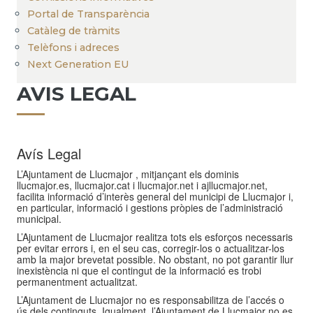
Portal de Transparència
Catàleg de tràmits
Telèfons i adreces
Next Generation EU
AVIS LEGAL
Avís Legal
L’Ajuntament de Llucmajor , mitjançant els dominis
llucmajor.es, llucmajor.cat i llucmajor.net i ajllucmajor.net,
facilita informació d’interès general del municipi de Llucmajor i,
en particular, informació i gestions pròpies de l’administració
municipal.
L’Ajuntament de Llucmajor realitza tots els esforços necessaris
per evitar errors i, en el seu cas, corregir-los o actualitzar-los
amb la major brevetat possible. No obstant, no pot garantir llur
inexistència ni que el contingut de la informació es trobi
permanentment actualitzat.
L’Ajuntament de Llucmajor no es responsabilitza de l’accés o
ús dels continguts. Igualment, l’Ajuntament de Llucmajor no es