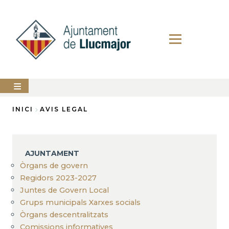
Vés
al
contingut
AJUNTAMENT
INICI
AVIS LEGAL
Fil
LLUCMAJOR
d'Ariadna
SERVEIS
AJUNTAMENT
MUNICIPALS
Òrgans de govern
Regidors 2023-2027
PERFIL
DEL
Juntes de Govern Local
CONTRACTANT
Grups municipals Xarxes socials
ANUNCIS
Òrgans descentralitzats
Comissions informatives