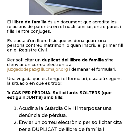
El
llibre de família
és un document que acredita les
relacions de parentiu en el nucli familiar, entre pares i
fills i entre cònjuges.
Es tracta d'un llibre físic que es dona quan una
persona contreu matrimoni o quan inscriu el primer fill
en el Registre Civil.
Per sol·licitar un
duplicat del llibre de família
s'ha
d'enviar un correu electrònic a
juzgadodepaz@llucmajor.org
i demanar el formulari.
Una vegada que es tengui el formulari, escaurà segons
la situació en què es trobi:
1r CAS PER PÈRDUA. Sol·licitants SOLTERS (que
estiguin JUNTS) amb fills:
Acudir a la Guàrdia Civil i interposar una
denúncia de pèrdua.
Enviar un correu electrònic per sol·licitar cita
per a DUPLICAT de llibre de família i