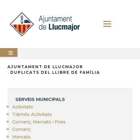
Vés
al
contingut
AJUNTAMENT
AJUNTAMENT DE LLUCMAJOR
DUPLICATS DEL LLIBRE DE FAMÍLIA
Fil
LLUCMAJOR
d'Ariadna
SERVEIS
MUNICIPALS
SERVEIS MUNICIPALS
Activitats
PERFIL
DEL
Tràmits Activitats
CONTRACTANT
Comerç, Mercats i Fires
Comerç
ANUNCIS
Mercats