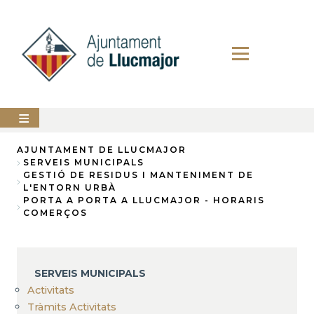
Vés
al
contingut
AJUNTAMENT
AJUNTAMENT DE LLUCMAJOR
SERVEIS MUNICIPALS
Fil
GESTIÓ DE RESIDUS I MANTENIMENT DE
LLUCMAJOR
L'ENTORN URBÀ
d'Ariadna
PORTA A PORTA A LLUCMAJOR - HORARIS
SERVEIS
COMERÇOS
MUNICIPALS
PERFIL
DEL
CONTRACTANT
SERVEIS MUNICIPALS
Activitats
ANUNCIS
Tràmits Activitats