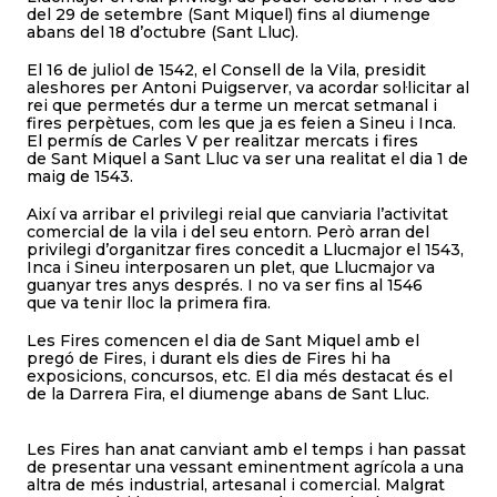
del 29 de setembre (Sant Miquel) fins al diumenge
abans del 18 d’octubre (Sant Lluc).
El 16 de juliol de 1542, el Consell de la Vila, presidit
aleshores per Antoni Puigserver, va acordar sol·licitar al
rei que permetés dur a terme un mercat setmanal i
fires perpètues, com les que ja es feien a Sineu i Inca.
El permís de Carles V per realitzar mercats i fires
de Sant Miquel a Sant Lluc va ser una realitat el dia 1 de
maig de 1543.
Així va arribar el privilegi reial que canviaria l’activitat
comercial de la vila i del seu entorn. Però arran del
privilegi d’organitzar fires concedit a Llucmajor el 1543,
Inca i Sineu interposaren un plet, que Llucmajor va
guanyar tres anys després. I no va ser fins al 1546
que va tenir lloc la primera fira.
Les Fires comencen el dia de Sant Miquel amb el
pregó de Fires, i durant els dies de Fires hi ha
exposicions, concursos, etc. El dia més destacat és el
de la Darrera Fira, el diumenge abans de Sant Lluc.
Les Fires han anat canviant amb el temps i han passat
de presentar una vessant eminentment agrícola a una
altra de més industrial, artesanal i comercial. Malgrat