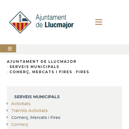
Vés
al
contingut
AJUNTAMENT
AJUNTAMENT DE LLUCMAJOR
SERVEIS MUNICIPALS
Fil
COMERÇ, MERCATS I FIRES
FIRES
LLUCMAJOR
d'Ariadna
SERVEIS
MUNICIPALS
SERVEIS MUNICIPALS
PERFIL
Activitats
DEL
CONTRACTANT
Tràmits Activitats
Comerç, Mercats i Fires
ANUNCIS
Comerç