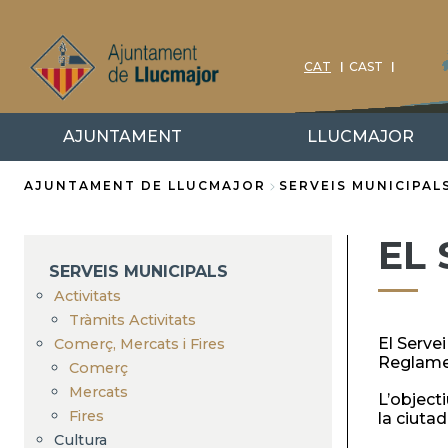
Vés
al
contingut
CAT
CAST
AJUNTAMENT
LLUCMAJOR
AJUNTAMENT DE LLUCMAJOR
SERVEIS MUNICIPAL
Fil
EL 
d'Ariadna
SERVEIS MUNICIPALS
Activitats
Tràmits Activitats
El Serve
Comerç, Mercats i Fires
Reglamen
Comerç
Mercats
L’objecti
Fires
la ciutad
Cultura