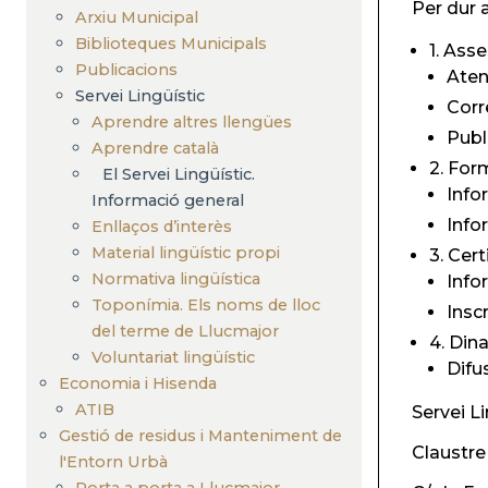
Per dur 
Arxiu Municipal
Biblioteques Municipals
1. Ass
Publicacions
Aten
Servei Lingüístic
Corr
Aprendre altres llengües
Publ
Aprendre català
2. For
El Servei Lingüístic.
Info
Informació general
Info
Enllaços d’interès
Material lingüístic propi
3. Cer
Normativa lingüística
Info
Toponímia. Els noms de lloc
Insc
del terme de Llucmajor
4. Din
Voluntariat lingüístic
Difu
Economia i Hisenda
ATIB
Servei Li
Gestió de residus i Manteniment de
Claustre
l'Entorn Urbà
Porta a porta a Llucmajor -