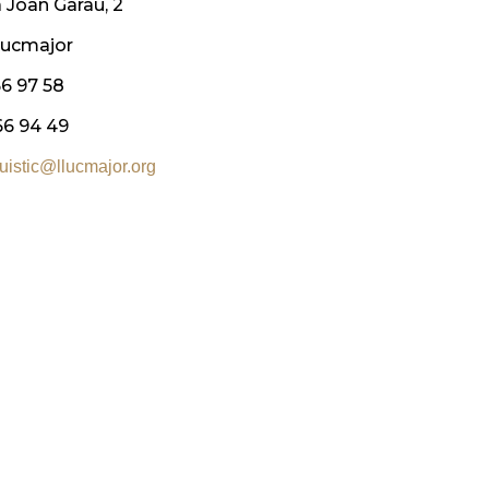
a Joan Garau, 2
lucmajor
66 97 58
66 94 49
guistic@llucmajor.org