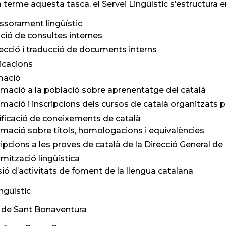
a terme aquesta tasca, el Servei Lingüístic s’estructura 
essorament lingüístic
ció de consultes internes
ecció i traducció de documents interns
icacions
mació
rmació a la població sobre aprenentatge del català
rmació i inscripcions dels cursos de català organitzats pe
tificació de coneixements de català
rmació sobre títols, homologacions i equivalències
ripcions a les proves de català de la Direcció General de 
amització lingüística
sió d’activitats de foment de la llengua catalana
ngüístic
 de Sant Bonaventura