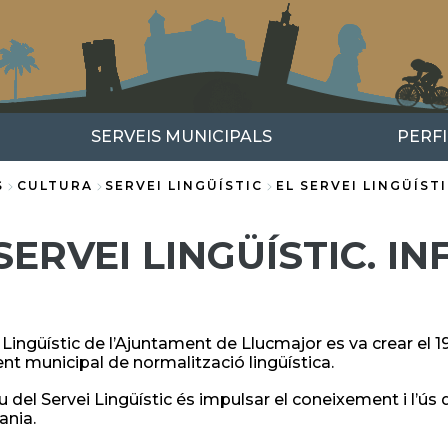
SERVEIS MUNICIPALS
PERF
S
CULTURA
SERVEI LINGÜÍSTIC
EL SERVEI LINGÜÍST
SERVEI LINGÜÍSTIC. 
i Lingüístic de l’Ajuntament de Llucmajor es va crear el 
t municipal de normalització lingüística.
u del Servei Lingüístic és impulsar el coneixement i l’ús 
ania.