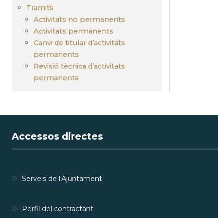
Tramits
Activitats no permanents
Activitats permanents
Canvi de titular d’activitats
permanents
Revisió tècnica d’activitats
permanents
Accessos directes
Serveis de l'Ajuntament
Perfil del contractant