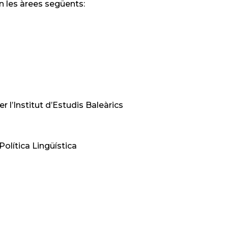
en les àrees següents:
r l’Institut d’Estudis Baleàrics
Política Lingüística