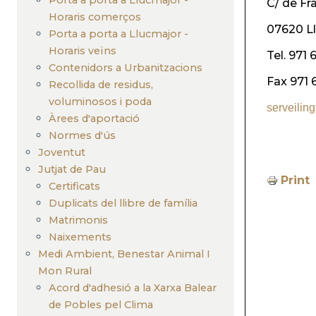
C/ de Fr
Horaris comerços
07620 L
Porta a porta a Llucmajor -
Horaris veïns
Tel. 971 
Contenidors a Urbanitzacions
Fax 971 
Recollida de residus,
voluminosos i poda
serveilin
Àrees d'aportació
Normes d'ús
Joventut
Jutjat de Pau
Print
Certificats
Duplicats del llibre de família
Matrimonis
Naixements
Medi Ambient, Benestar Animal I
Mon Rural
Acord d'adhesió a la Xarxa Balear
de Pobles pel Clima