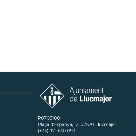
P0703100H
Plaça d’Espanya, 12, 07620 Llucmajor
(+34) 971 660 050