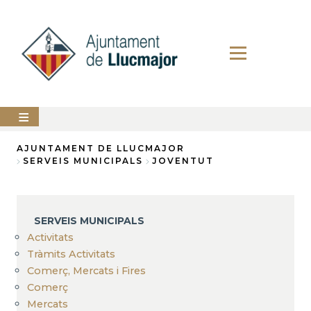
Vés
al
contingut
AJUNTAMENT
AJUNTAMENT DE LLUCMAJOR
SERVEIS MUNICIPALS
JOVENTUT
Fil
LLUCMAJOR
d'Ariadna
SERVEIS
MUNICIPALS
SERVEIS MUNICIPALS
Activitats
PERFIL
DEL
Tràmits Activitats
CONTRACTANT
Comerç, Mercats i Fires
Comerç
ANUNCIS
Mercats