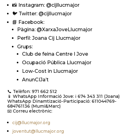
📸 Instagram: @cijllucmajor
🐦 Twitter: @cijllucmajor
📘 Facebook:
Pàgina: @XarxaJoveLlucmajor
Perfil: Joana Cij Llucmajor
Grups:
Club de feina Centre I Jove
Ocupació Pública Llucmajor
Low-Cost in Llucmajor
AnunCIJa’t
📞 Telèfon: 971 662 512
📱 WhatsApp Informació Jove: ℹ️ 674 343 311 (Joana)
WhatsApp Dinamtizació-Participació: 611044769-
684761136 (Mumi&Marc)
📧 Correu electrònic:
cij@llucmajor.org
joventut@llucmajor.org