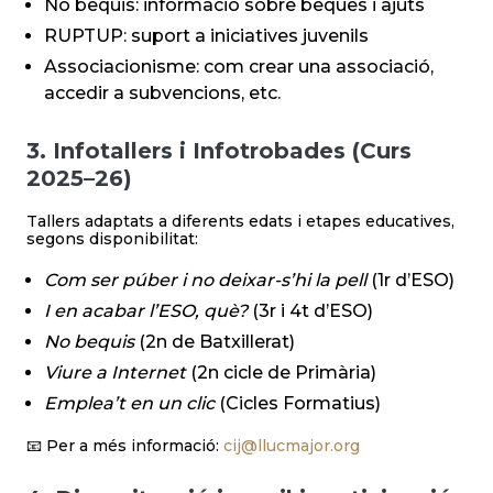
No bequis: informació sobre beques i ajuts
RUPTUP: suport a iniciatives juvenils
Associacionisme: com crear una associació,
accedir a subvencions, etc.
3. Infotallers i Infotrobades (Curs
2025–26)
Tallers adaptats a diferents edats i etapes educatives,
segons disponibilitat:
Com ser púber i no deixar-s’hi la pell
(1r d’ESO)
I en acabar l’ESO, què?
(3r i 4t d’ESO)
No bequis
(2n de Batxillerat)
Viure a Internet
(2n cicle de Primària)
Emplea’t en un clic
(Cicles Formatius)
📧 Per a més informació:
cij@llucmajor.org