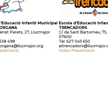
’Educació Infantil Municipal
Escola d’Educació Infan
MORGANA
TRENCADORS
rrat Parets, 27, Llucmajor
C/ de Sant Bartomeu, 75, 
07600
 338 498
Tel. 627 045 650
organa@llucmajor.org
eitrencadors@llucmajor.
resentació
Vídeo Presentació