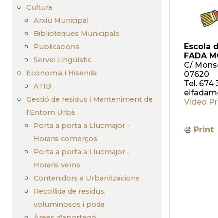
Cultura
Arxiu Municipal
Biblioteques Municipals
Escola d
Publicacions
FADA 
Servei Lingüístic
C/ Monse
Economia i Hisenda
07620
Tel. 674
ATIB
eifadam
Gestió de residus i Manteniment de
Vídeo P
l'Entorn Urbà
Porta a porta a Llucmajor -
Print
Horaris comerços
Porta a porta a Llucmajor -
Horaris veïns
Contenidors a Urbanitzacions
Recollida de residus,
voluminosos i poda
Àrees d'aportació