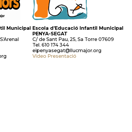
til Municipal
Escola d’Educació Infantil Municipal
PENYA-SEGAT
S’Arenal
C/ de Sant Pau, 25, Sa Torre 07609
Tel. 610 174 344
eipenyasegat@llucmajor.org
org
Vídeo Presentació