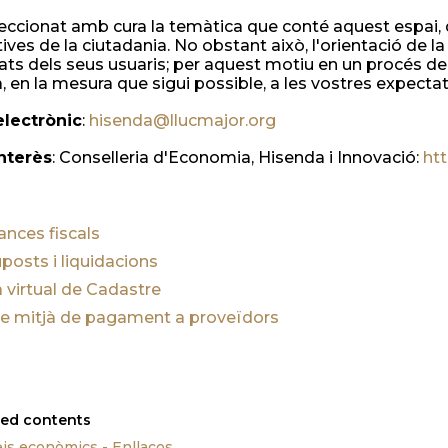
ccionat amb cura la temàtica que conté aquest espai, 
ives de la ciutadania. No obstant això, l'orientació de l
ats dels seus usuaris; per aquest motiu en un procés de
, en la mesura que sigui possible, a les vostres expectat
electrònic
:
hisenda@llucmajor.org
nterès
: Conselleria d'Economia, Hisenda i Innovació:
htt
nces fiscals
posts i liquidacions
a virtual de Cadastre
e mitjà de pagament a proveïdors
ted contents
is econòmics - Enllaços