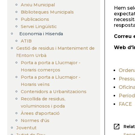
Arxiu Municipal
Hem sele
Biblioteques Municipals
expectat
Publicacions
necessit
resposta
Servei Lingüístic
Economia i Hisenda
Correu 
ATIB
Web d'i
Gestió de residus i Manteniment de
l'Entorn Urbà
Porta a porta a Llucmajor -
Horaris comerços
Ordena
Porta a porta a Llucmajor -
Pressu
Horaris veïns
Oficin
Contenidors a Urbanitzacions
Períod
Recollida de residus,
FACE
voluminosos i poda
Àrees d'aportació
Normes d'ús
Rela
Joventut
Serve
Jutjat de Pau