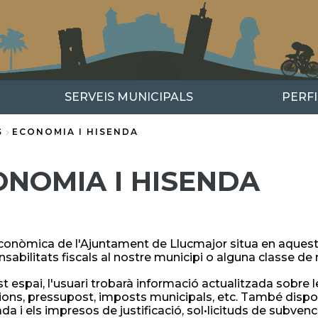
SERVEIS MUNICIPALS
PERF
S
ECONOMIA I HISENDA
ONOMIA I HISENDA
conòmica de l'Ajuntament de Llucmajor situa en aquest e
nsabilitats fiscals al nostre municipi o alguna classe d
t espai, l'usuari trobarà informació actualitzada sobre le
ons, pressupost, imposts municipals, etc. També dispos
a i els impresos de justificació, sol•licituds de subvenci