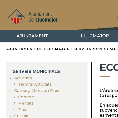
Direkt
zum
Inhalt
AJUNTAMENT
LLUCMAJOR
AJUNTAMENT DE LLUCMAJOR
SERVEIS MUNICIPAL
Breadcrumb
EC
SERVEIS MUNICIPALS
Activitats
Tràmits Activitats
L'Àrea E
Comerç, Mercats i Fires
té respo
Comerç
Mercats
En aques
Fires
subvenci
esmentad
Cultura