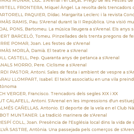
MÀS MUNAR, Lluc. S'Arenal i el calçat. Pregó de les Festes de
RTELL FRONTERA, Miquel Àngel. La revolta dels trencadors de
RTORELL PAQUIER, Dídac. Margarita Leclerc i la revista Conce
MÀS RAMIS, Pau. S'Arenal durant la II República. Una visió mu
DAL PONS, Bartomeu. La música lleugera a s'Arenal. Els anys sei
ERT BARCELÓ, Tomeu. Pinzellades dels trenta pregons de feste
RRE POMAR, Joan. Les festes de s'Arenal
MÀS MORLÀ, Damià. El teatre a s'Arenal
LL CASTELL, Pep. Quaranta anys de petanca a s'Arenal
NALS MORRO, Pere. Ciclisme a s'Arenal
RDI PASTOR, Antoni. Sales de festa i ambient de vespre a s'A
RAU LLOMPART, Isabel. El teixit associatiu en una vila preindu
utònoma
CH VERGER, Francisco. Trencadors dels segles XIX i XX
T CALAFELL, Antoni. S'Arenal en les impressions d'un estiuej
LMÉS CAÑELLAS, Antonio. El deporte de la vela en el Club Nàu
BOT MUNTANER. La tradició marinera de s'Arenal
ESPÍ COLL, Joan. Presència de l'Església local dins la vida de 
LVÀ SASTRE, Antònia. Una passejada pels comerços de s'Aren