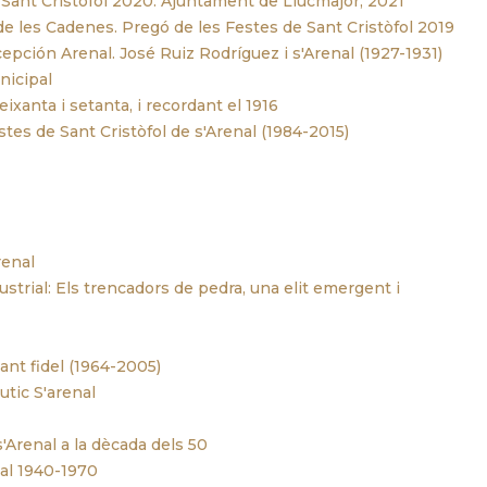
 Sant Cristòfol 2020. Ajuntament de Llucmajor, 2021
 les Cadenes. Pregó de les Festes de Sant Cristòfol 2019
pción Arenal. José Ruiz Rodríguez i s'Arenal (1927-1931)
nicipal
xanta i setanta, i recordant el 1916
s de Sant Cristòfol de s'Arenal (1984-2015)
renal
strial: Els trencadors de pedra, una elit emergent i
ant fidel (1964-2005)
tic S'arenal
s'Arenal a la dècada dels 50
al 1940-1970