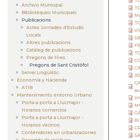
TO
navegación
Archivo Municipal
TO
Biblioteques Municipals
MA
Publicacions
TO
Actes Jornades d'Estudis
VI
Locals
SB
Altres publicacions
FE
Catàleg de publicacions
TO
Pregons de Fires
CO
Pregons de Sant Cristòfol
CA
Servei Lingüístic
JO
Economía y Hacienda
GA
ATIB
a
Mantenimiento entorno Urbano
VI
Porta a porta a Llucmajor -
MU
Horarios comercios
GA
Porta a porta a Llucmajor -
RI
Horarios vecinos
CR
Contenidores en urbanizaciones
SA
Recogida de residuos,