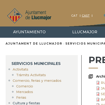
Pasar
al
contenido
CAT
CAST
principal
AYUNTAMIENTO
LLUCMAJOR
AJUNTAMENT DE LLUCMAJOR
SERVICIOS MUNICIP
Sobrescribir
PR
enlaces
SERVICIOS MUNICIPALES
de
Activitats
Tràmits Activitats
Arch
ayuda
Comercio, ferias y mercados
RU
Comercio
a
JA
Mercados
SE
la
Ferias
BA
Cultura y fiestas