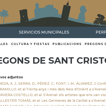
SERVICIOS MUNICIPALES
PERF
ALES
CULTURA Y FIESTAS
PUBLICACIONS
PREGONS 
EGONS DE SANT CRIS
ivos adjuntos
EDA, A. J.; SERRA, D.; PÉREZ, C.; FONT, I. M.; ÁLVAREZ, J. Conf
RAMILLO, et al.Trenta anys i més dels Reis d’Orient a s’Arenal
RVERA COSTELLO, et al. S’Arenal: els artistes que ens van visi
LLESTER TOMÀS, et al. Les Germanes de la Caritat a s’Arenal: 