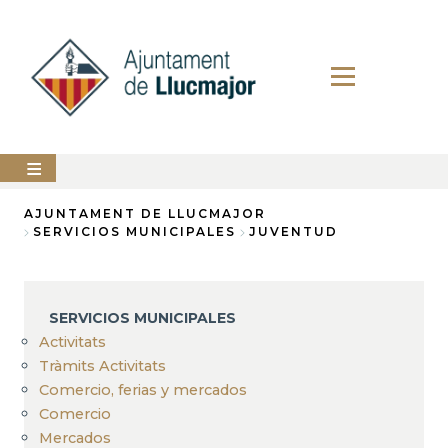
Pasar
al
contenido
principal
AYUNTAMIENTO
AJUNTAMENT DE LLUCMAJOR
SERVICIOS MUNICIPALES
JUVENTUD
Sobrescribir
LLUCMAJOR
enlaces
SERVICIOS
de
MUNICIPALES
SERVICIOS MUNICIPALES
ayuda
Activitats
PERFIL
a
DEL
Tràmits Activitats
CONTRATANTE
Comercio, ferias y mercados
la
Comercio
ANUNCIOS
navegación
Mercados