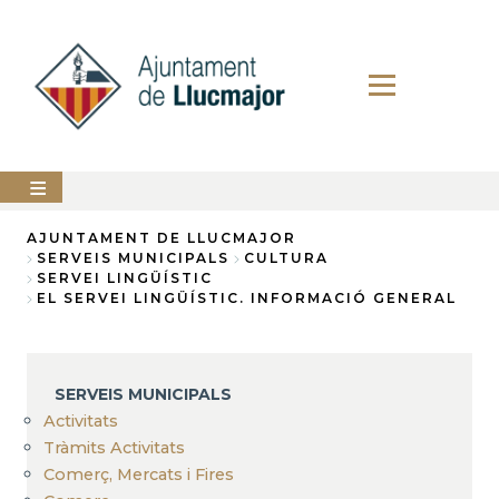
Direkt
zum
Inhalt
AJUNTAMENT
AJUNTAMENT DE LLUCMAJOR
SERVEIS MUNICIPALS
CULTURA
Breadcrumb
SERVEI LINGÜÍSTIC
LLUCMAJOR
EL SERVEI LINGÜÍSTIC. INFORMACIÓ GENERAL
SERVEIS
MUNICIPALS
PERFIL
SERVEIS MUNICIPALS
DEL
CONTRACTANT
Activitats
Tràmits Activitats
ANUNCIS
Comerç, Mercats i Fires