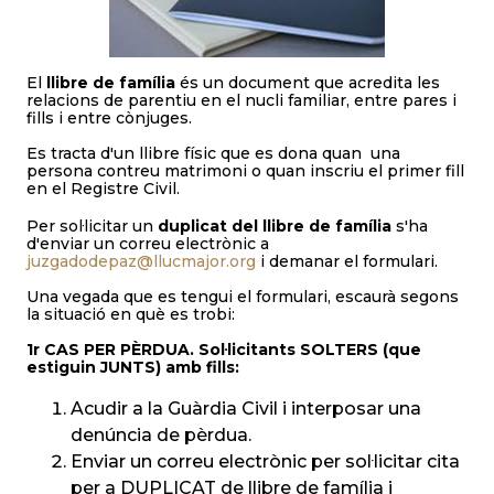
El
llibre de família
és un document que acredita les
relacions de parentiu en el nucli familiar, entre pares i
fills i entre cònjuges.
Es tracta d'un llibre físic que es dona quan una
persona contreu matrimoni o quan inscriu el primer fill
en el Registre Civil.
Per sol·licitar un
duplicat del llibre de família
s'ha
d'enviar un correu electrònic a
juzgadodepaz@llucmajor.org
i demanar el formulari.
Una vegada que es tengui el formulari, escaurà segons
la situació en què es trobi:
1r CAS PER PÈRDUA. Sol·licitants SOLTERS (que
estiguin JUNTS) amb fills:
Acudir a la Guàrdia Civil i interposar una
denúncia de pèrdua.
Enviar un correu electrònic per sol·licitar cita
per a DUPLICAT de llibre de família i