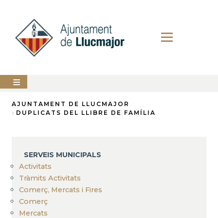
Direkt
zum
Inhalt
AJUNTAMENT
AJUNTAMENT DE LLUCMAJOR
DUPLICATS DEL LLIBRE DE FAMÍLIA
Breadcrumb
LLUCMAJOR
SERVEIS
MUNICIPALS
SERVEIS MUNICIPALS
Activitats
PERFIL
DEL
Tràmits Activitats
CONTRACTANT
Comerç, Mercats i Fires
Comerç
ANUNCIS
Mercats