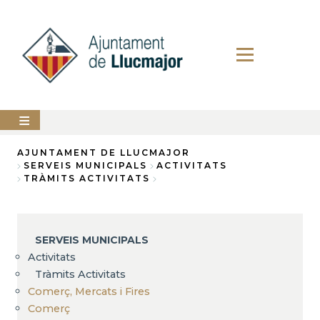
Direkt
zum
Inhalt
AJUNTAMENT
AJUNTAMENT DE LLUCMAJOR
SERVEIS MUNICIPALS
ACTIVITATS
Breadcrumb
TRÀMITS ACTIVITATS
LLUCMAJOR
SERVEIS
MUNICIPALS
SERVEIS MUNICIPALS
PERFIL
Activitats
DEL
CONTRACTANT
Tràmits Activitats
Comerç, Mercats i Fires
ANUNCIS
Comerç