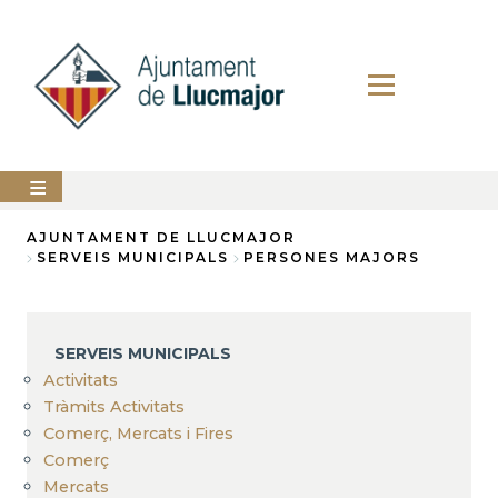
Direkt
zum
Inhalt
AJUNTAMENT
AJUNTAMENT DE LLUCMAJOR
SERVEIS MUNICIPALS
PERSONES MAJORS
Breadcrumb
LLUCMAJOR
SERVEIS
MUNICIPALS
SERVEIS MUNICIPALS
Activitats
PERFIL
DEL
Tràmits Activitats
CONTRACTANT
Comerç, Mercats i Fires
Comerç
ANUNCIS
Mercats