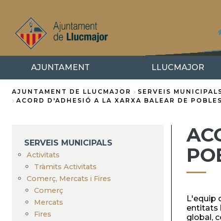
Direkt
zum
Inhalt
AJUNTAMENT
LLUCMAJOR
AJUNTAMENT DE LLUCMAJOR
SERVEIS MUNICIPAL
ACORD D'ADHESIÓ A LA XARXA BALEAR DE POBLES
Breadcrumb
AC
SERVEIS MUNICIPALS
PO
Activitats
Tràmits Activitats
Comerç, Mercats i Fires
Comerç
L'equip 
Mercats
entitats
Fires
global, c