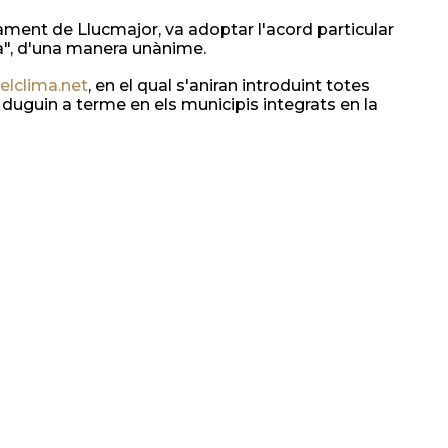
ament de Llucmajor, va adoptar l'acord particular
ma", d'una manera unànime.
lclima.net
, en el qual s'aniran introduint totes
s duguin a terme en els municipis integrats en la