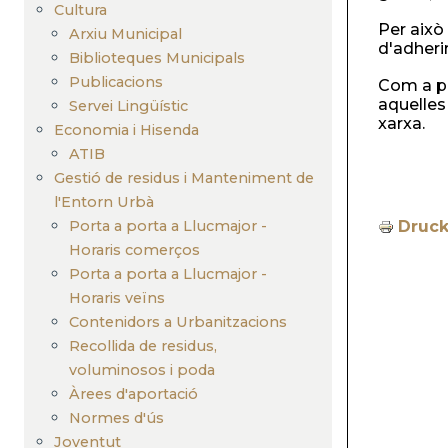
Cultura
Per això
Arxiu Municipal
d'adheri
Biblioteques Municipals
Publicacions
Com a pu
aquelles
Servei Lingüístic
xarxa.
Economia i Hisenda
ATIB
Gestió de residus i Manteniment de
l'Entorn Urbà
Porta a porta a Llucmajor -
Druc
Horaris comerços
Porta a porta a Llucmajor -
Horaris veïns
Contenidors a Urbanitzacions
Recollida de residus,
voluminosos i poda
Àrees d'aportació
Normes d'ús
Joventut