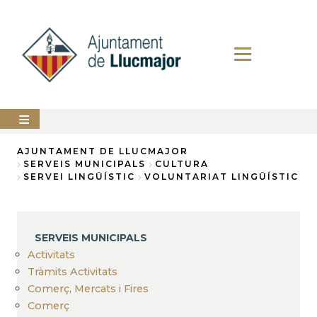
Direkt
zum
Inhalt
AJUNTAMENT
AJUNTAMENT DE LLUCMAJOR
SERVEIS MUNICIPALS
CULTURA
Breadcrumb
SERVEI LINGÜÍSTIC
VOLUNTARIAT LINGÜÍSTIC
LLUCMAJOR
SERVEIS
MUNICIPALS
SERVEIS MUNICIPALS
PERFIL
Activitats
DEL
CONTRACTANT
Tràmits Activitats
Comerç, Mercats i Fires
ANUNCIS
Comerç