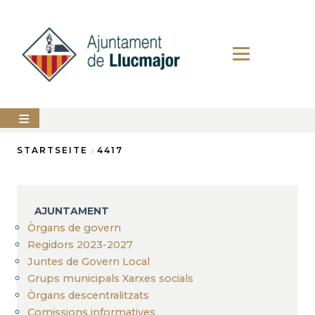
Direkt
zum
Inhalt
AJUNTAMENT
STARTSEITE
4417
Breadcrumb
LLUCMAJOR
SERVEIS
AJUNTAMENT
MUNICIPALS
Òrgans de govern
Regidors 2023-2027
PERFIL
DEL
Juntes de Govern Local
CONTRACTANT
Grups municipals Xarxes socials
ANUNCIS
Òrgans descentralitzats
Comissions informatives