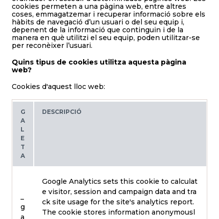
cookies permeten a una pàgina web, entre altres
coses, emmagatzemar i recuperar informació sobre els
hàbits de navegació d’un usuari o del seu equip i,
depenent de la informació que continguin i de la
manera en què utilitzi el seu equip, poden utilitzar-se
per reconèixer l’usuari.
Quins tipus de cookies utilitza aquesta pàgina
web?
Cookies d'aquest lloc web:
G
DESCRIPCIÓ
A
L
E
T
A
Google Analytics sets this cookie to calculat
e visitor, session and campaign data and tra
_
ck site usage for the site's analytics report.
g
The cookie stores information anonymousl
a