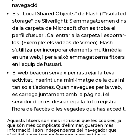
navegació.
Els “Local Shared Objects” de Flash (l'”isolated
storage” de Silverlight): S’emmagatzemen dins
de la carpeta de Microsoft d’on es troba el
perfil d’usuari. Cal entrar a la carpeta i esborrar-
los. (Exemple: els vídeos de Vimeo). Flash
s’utilitza per incorporar elements multimèdia
en una web, i per a això emmagatzema fitxers
en l’equip de l’usuari.
El web beacon serveix per rastrejar la teva
activitat, inserint una mini-imatge de la qual ni
tan sols t’adones. Quan navegues per la web,
es carrega juntament amb la pàgina, i el
servidor d’on es descarrega la foto registra
l’hora de l’accés o les vegades que has accedit.
Aquests fitxers són més intrusius que les cookies, ja
que són més complicats d’eliminar, guarden més
informació, i són independents del navegador que
s’utilitzi. Nosaltres no fem servir aquest tipus