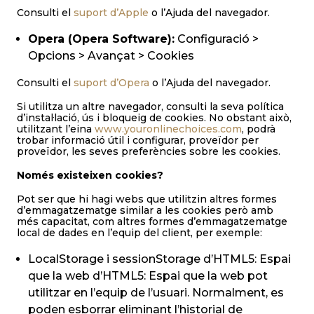
Consulti el
suport d’Apple
o l’Ajuda del navegador.
Opera (Opera Software):
Configuració >
Opcions > Avançat > Cookies
Consulti el
suport d’Opera
o l’Ajuda del navegador.
Si utilitza un altre navegador, consulti la seva política
d’instal·lació, ús i bloqueig de cookies. No obstant això,
utilitzant l’eina
www.youronlinechoices.com
, podrà
trobar informació útil i configurar, proveïdor per
proveïdor, les seves preferències sobre les cookies.
Només existeixen cookies?
Pot ser que hi hagi webs que utilitzin altres formes
d’emmagatzematge similar a les cookies però amb
més capacitat, com altres formes d’emmagatzematge
local de dades en l’equip del client, per exemple:
LocalStorage i sessionStorage d’HTML5: Espai
que la web d’HTML5: Espai que la web pot
utilitzar en l’equip de l’usuari. Normalment, es
poden esborrar eliminant l’historial de