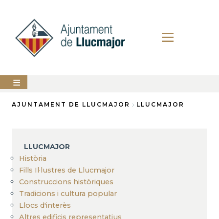
Direkt
zum
Inhalt
AJUNTAMENT
AJUNTAMENT DE LLUCMAJOR
LLUCMAJOR
Breadcrumb
LLUCMAJOR
SERVEIS
LLUCMAJOR
MUNICIPALS
Història
Fills Il·lustres de Llucmajor
PERFIL
DEL
Construccions històriques
CONTRACTANT
Tradicions i cultura popular
ANUNCIS
Llocs d'interès
Altres edificis representatius