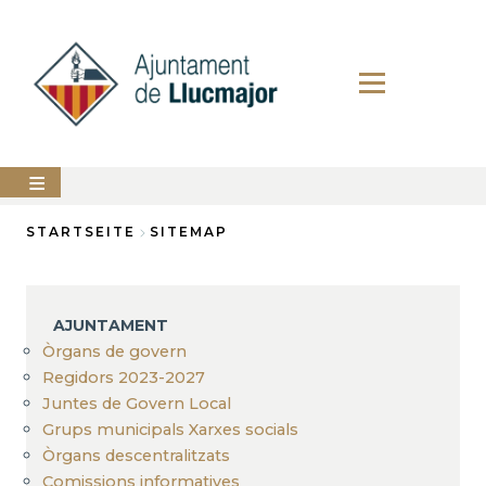
Direkt
zum
Inhalt
AJUNTAMENT
STARTSEITE
SITEMAP
Breadcrumb
LLUCMAJOR
SERVEIS
AJUNTAMENT
MUNICIPALS
Òrgans de govern
Regidors 2023-2027
PERFIL
DEL
Juntes de Govern Local
CONTRACTANT
Grups municipals Xarxes socials
ANUNCIS
Òrgans descentralitzats
Comissions informatives