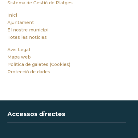
Sistema de Gestió de Platges
Inici
Ajuntament
El nostre municipi
Totes les notícies
Avis Legal
Mapa web
Política de galetes (Cookies)
Protecció de dades
Accessos directes