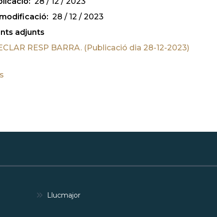
licació
28 / 12 / 2023
modificació
28 / 12 / 2023
ts adjunts
ECLAR RESP BARRA. (Publicació dia 28-12-2023)
ts
Llucmajor