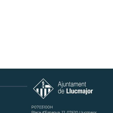
P0703100H
Plaça d’Espanya, 12, 07620 Llucmajor