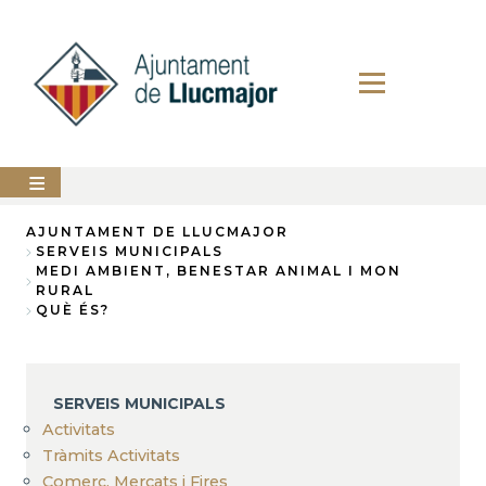
Direkt
zum
Inhalt
AJUNTAMENT
AJUNTAMENT DE LLUCMAJOR
SERVEIS MUNICIPALS
Breadcrumb
MEDI AMBIENT, BENESTAR ANIMAL I MON
LLUCMAJOR
RURAL
QUÈ ÉS?
SERVEIS
MUNICIPALS
PERFIL
DEL
SERVEIS MUNICIPALS
CONTRACTANT
Activitats
ANUNCIS
Tràmits Activitats
Comerç, Mercats i Fires