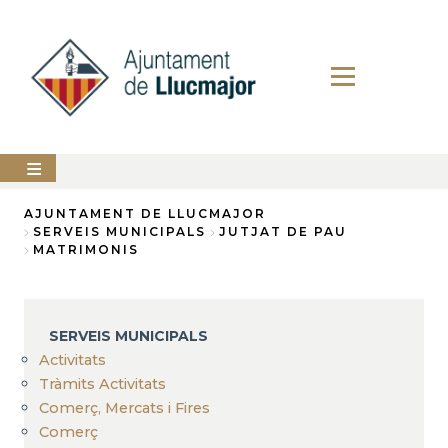
Direkt
zum
Inhalt
AJUNTAMENT
AJUNTAMENT DE LLUCMAJOR
SERVEIS MUNICIPALS
JUTJAT DE PAU
Breadcrumb
MATRIMONIS
LLUCMAJOR
SERVEIS
MUNICIPALS
SERVEIS MUNICIPALS
PERFIL
Activitats
DEL
CONTRACTANT
Tràmits Activitats
Comerç, Mercats i Fires
ANUNCIS
Comerç