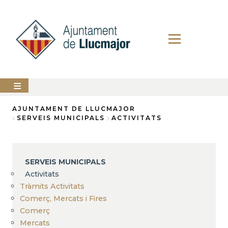
Direkt
zum
Inhalt
AJUNTAMENT
AJUNTAMENT DE LLUCMAJOR
SERVEIS MUNICIPALS
ACTIVITATS
Breadcrumb
LLUCMAJOR
SERVEIS
MUNICIPALS
SERVEIS MUNICIPALS
Activitats
PERFIL
DEL
Tràmits Activitats
CONTRACTANT
Comerç, Mercats i Fires
Comerç
ANUNCIS
Mercats