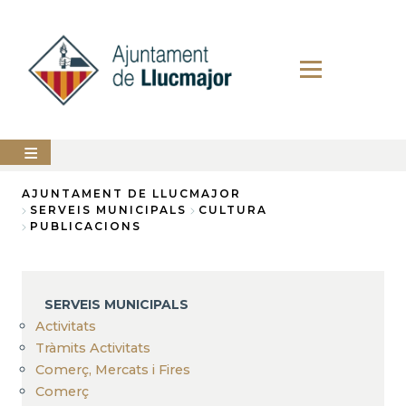
Direkt
zum
Inhalt
AJUNTAMENT
AJUNTAMENT DE LLUCMAJOR
SERVEIS MUNICIPALS
CULTURA
Breadcrumb
PUBLICACIONS
LLUCMAJOR
SERVEIS
MUNICIPALS
SERVEIS MUNICIPALS
PERFIL
Activitats
DEL
CONTRACTANT
Tràmits Activitats
Comerç, Mercats i Fires
ANUNCIS
Comerç