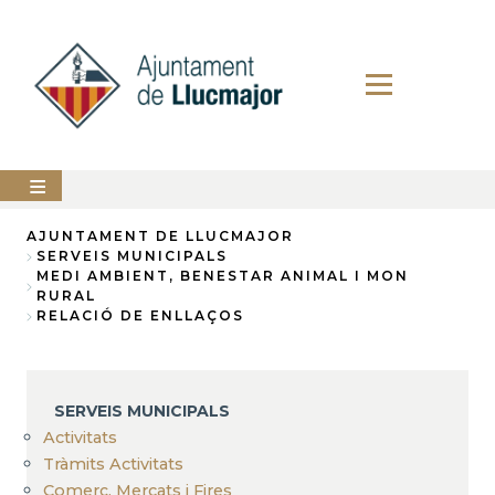
Direkt
zum
Inhalt
AJUNTAMENT
AJUNTAMENT DE LLUCMAJOR
SERVEIS MUNICIPALS
Breadcrumb
MEDI AMBIENT, BENESTAR ANIMAL I MON
LLUCMAJOR
RURAL
RELACIÓ DE ENLLAÇOS
SERVEIS
MUNICIPALS
PERFIL
DEL
SERVEIS MUNICIPALS
CONTRACTANT
Activitats
ANUNCIS
Tràmits Activitats
Comerç, Mercats i Fires