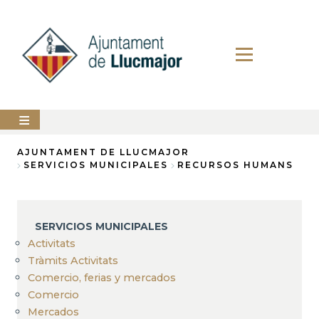
Pasar
al
contenido
principal
AYUNTAMIENTO
AJUNTAMENT DE LLUCMAJOR
SERVICIOS MUNICIPALES
RECURSOS HUMANS
Sobrescribir
LLUCMAJOR
enlaces
SERVICIOS
de
MUNICIPALES
SERVICIOS MUNICIPALES
ayuda
Activitats
PERFIL
a
DEL
Tràmits Activitats
CONTRATANTE
Comercio, ferias y mercados
la
Comercio
ANUNCIOS
navegación
Mercados