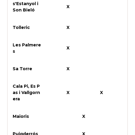
s'Estanyol i
X
Son Bieló
Tolleric
X
Les Palmere
X
s
Sa Torre
X
Cala Pi, Es P
as i Vallgorn
X
X
era
Maioris
X
Puigderrós
X