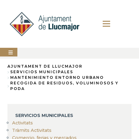
Pasar
al
contenido
principal
AYUNTAMIENTO
AJUNTAMENT DE LLUCMAJOR
SERVICIOS MUNICIPALES
Sobrescribir
MANTENIMIENTO ENTORNO URBANO
LLUCMAJOR
RECOGIDA DE RESIDUOS, VOLUMINOSOS Y
enlaces
PODA
SERVICIOS
de
MUNICIPALES
ayuda
PERFIL
a
DEL
SERVICIOS MUNICIPALES
CONTRATANTE
la
Activitats
ANUNCIOS
Tràmits Activitats
navegación
Comercio, ferias y mercados