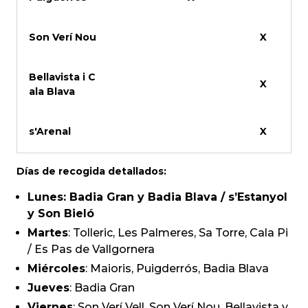
Son Verí Nou
X
Bellavista i C
X
ala Blava
s'Arenal
X
Días de recogida detallados:
Lunes: Badia Gran y Badia Blava / s’Estanyol
y Son Bieló
Martes
: Tolleric, Les Palmeres, Sa Torre, Cala Pi
/ Es Pas de Vallgornera
Miércoles
: Maioris, Puigderrós, Badia Blava
Jueves
: Badia Gran
Viernes
: Son Verí Vell, Son Verí Nou, Bellavista y