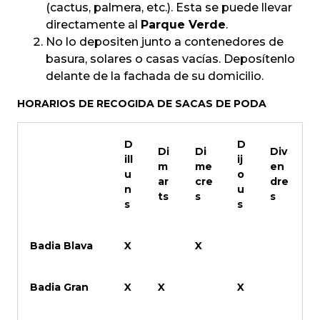
(cactus, palmera, etc.). Esta se puede llevar
directamente al
Parque Verde
.
No lo depositen junto a contenedores de
basura, solares o casas vacías. Deposítenlo
delante de la fachada de su domicilio.
HORARIOS DE RECOGIDA DE SACAS DE PODA
D
D
Di
Di
Div
ill
ij
m
me
en
u
o
ar
cre
dre
n
u
ts
s
s
s
s
Badia Blava
X
X
Badia Gran
X
X
X