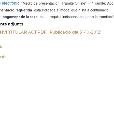
e electrònic
“Medio de presentación: Trámite Online” ⇒ “Trámite: Apo
entació requerida
està indicada al model que hi ha a continuació.
el
pagament de la taxa
és un requisit indispensable per a la tramitaci
ts adjunts
NVI TITULAR ACT.PDF. (Publicació dia 31-10-2012)
ts
mir