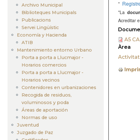
navegación
Registr
*
Archivo Municipal
*La
docum
Biblioteques Municipals
Publicacions
Acreditar 
Servei Lingüístic
Documen
Economía y Hacienda
A5 CA
ATIB
Àrea
Mantenimiento entorno Urbano
Activita
Porta a porta a Llucmajor -
Horarios comercios
Impri
Porta a porta a Llucmajor -
Horarios vecinos
Contenidores en urbanizaciones
Recogida de residuos,
voluminosos y poda
Áreas de aportación
Normas de uso
Juventud
Juzgado de Paz
Certificados