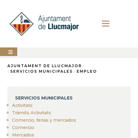
Pasar
al
contenido
principal
AYUNTAMIENTO
AJUNTAMENT DE LLUCMAJOR
SERVICIOS MUNICIPALES
EMPLEO
Sobrescribir
LLUCMAJOR
enlaces
SERVICIOS
de
MUNICIPALES
SERVICIOS MUNICIPALES
ayuda
Activitats
PERFIL
a
DEL
Tràmits Activitats
CONTRATANTE
Comercio, ferias y mercados
la
Comercio
ANUNCIOS
navegación
Mercados