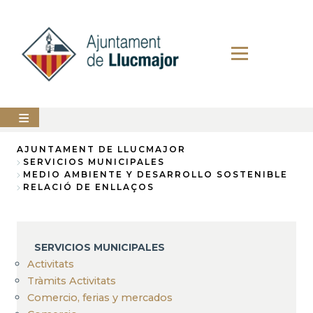
Pasar
al
contenido
principal
AYUNTAMIENTO
AJUNTAMENT DE LLUCMAJOR
SERVICIOS MUNICIPALES
Sobrescribir
MEDIO AMBIENTE Y DESARROLLO SOSTENIBLE
LLUCMAJOR
RELACIÓ DE ENLLAÇOS
enlaces
SERVICIOS
de
MUNICIPALES
ayuda
PERFIL
SERVICIOS MUNICIPALES
a
DEL
CONTRATANTE
Activitats
la
Tràmits Activitats
ANUNCIOS
navegación
Comercio, ferias y mercados