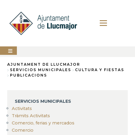
Pasar
al
contenido
principal
AYUNTAMIENTO
AJUNTAMENT DE LLUCMAJOR
SERVICIOS MUNICIPALES
CULTURA Y FIESTAS
Sobrescribir
PUBLICACIONS
LLUCMAJOR
enlaces
SERVICIOS
de
MUNICIPALES
ayuda
SERVICIOS MUNICIPALES
PERFIL
Activitats
a
DEL
CONTRATANTE
Tràmits Activitats
la
Comercio, ferias y mercados
ANUNCIOS
navegación
Comercio