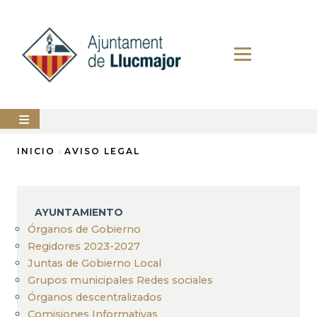
Pasar
al
contenido
principal
AYUNTAMIENTO
INICIO
AVISO LEGAL
Sobrescribir
LLUCMAJOR
enlaces
SERVICIOS
AYUNTAMIENTO
de
MUNICIPALES
Órganos de Gobierno
ayuda
Regidores 2023-2027
PERFIL
a
DEL
Juntas de Gobierno Local
CONTRATANTE
la
Grupos municipales Redes sociales
ANUNCIOS
Órganos descentralizados
navegación
Comisiones Informativas