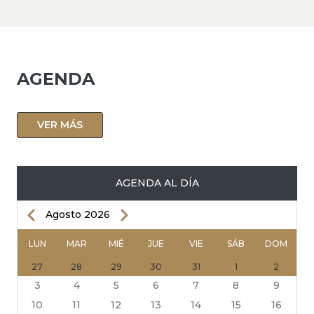
AGENDA
VER MÁS
AGENDA AL DÍA
Anterior
Siguiente
Agosto 2026
PAGINACIÓN
LUN
MAR
MIÉ
JUE
VIE
SÁB
DOM
27
28
29
30
31
1
2
3
4
5
6
7
8
9
10
11
12
13
14
15
16