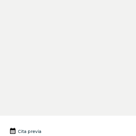
Anterior
Siguiente
calendar_month
Cita previa