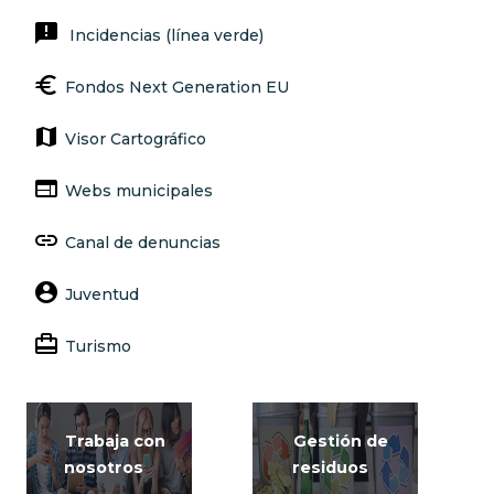
announcement
Incidencias (línea verde)
euro
Fondos Next Generation EU
map
Visor Cartográfico
web
Webs municipales
link
Canal de denuncias
account_circle
Juventud
card_travel
Turismo
Trabaja con
Gestión de
nosotros
residuos