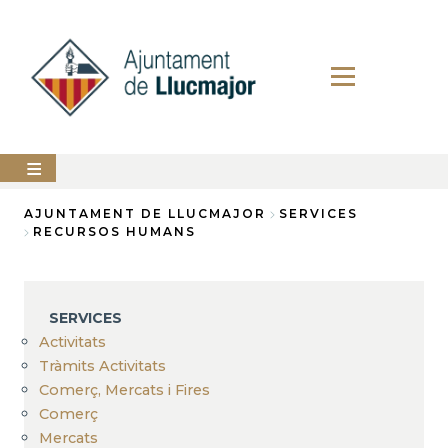
Skip
to
main
content
The
AJUNTAMENT DE LLUCMAJOR
SERVICES
city
RECURSOS HUMANS
council
Breadcrumb
LLUCMAJOR
SERVICES
Services
Activitats
PERFIL
Tràmits Activitats
DEL
Comerç, Mercats i Fires
CONTRACTANT
Comerç
ANUNCIS
Mercats