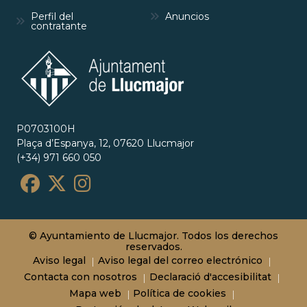
Perfil del
Anuncios
contratante
P0703100H
Plaça d’Espanya, 12, 07620 Llucmajor
(+34) 971 660 050
© Ayuntamiento de Llucmajor. Todos los derechos
reservados.
Aviso legal
Aviso legal del correo electrónico
Contacta con nosotros
Declaració d'accesibilitat
Mapa web
Política de cookies