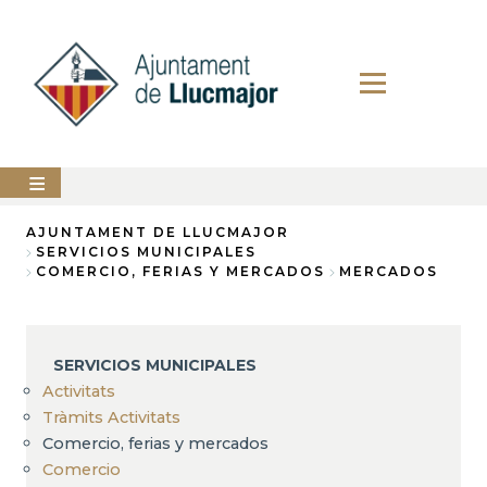
Pasar
al
contenido
principal
AYUNTAMIENTO
AJUNTAMENT DE LLUCMAJOR
SERVICIOS MUNICIPALES
Sobrescribir
COMERCIO, FERIAS Y MERCADOS
MERCADOS
LLUCMAJOR
enlaces
SERVICIOS
de
MUNICIPALES
ayuda
SERVICIOS MUNICIPALES
PERFIL
Activitats
a
DEL
CONTRATANTE
Tràmits Activitats
la
Comercio, ferias y mercados
ANUNCIOS
navegación
Comercio