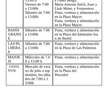
13.00 h
y calles Berga,
Viernes de 7:00
Maria Antonia Salvà, Joan y
a 13:00h
Lluís Mulet, y Formentera
Sábados de 7:00
Fruta, verdura y alimentación
a 13:00h
en la Plaza Mayor
Fruta, verdura y alimentación
en la Plaza Mayor
BAHÍA
Sábados de 7:00
Fruta, verdura y alimentación
GRAND
a 13:00h
en la Plaza del Almirante Joa
E
n de Borbó
LAS PA
Sábados de 7:00
Fruta, verdura y alimentación
LMERA
a 13:00h
en la Plaza de Las Palmeras
S
MAIOR
Miércoles de 7.0
Fruta, verdura y alimentación
IS
0 a 13.00 h
Mercado de vera
Fruta, verdura y alimentación
S´ESTA
NYOL
no de julio a sep
en la Plaza del
tiembre, los sába
Pescador
dos de 7:00 a 1
3:00h