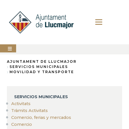
Pasar
al
contenido
principal
AYUNTAMIENTO
AJUNTAMENT DE LLUCMAJOR
SERVICIOS MUNICIPALES
Sobrescribir
MOVILIDAD Y TRANSPORTE
LLUCMAJOR
enlaces
SERVICIOS
de
MUNICIPALES
ayuda
SERVICIOS MUNICIPALES
PERFIL
Activitats
a
DEL
CONTRATANTE
Tràmits Activitats
la
Comercio, ferias y mercados
ANUNCIOS
navegación
Comercio