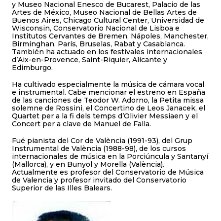
y Museo Nacional Enesco de Bucarest, Palacio de las
Artes de México, Museo Nacional de Bellas Artes de
Buenos Aires, Chicago Cultural Center, Universidad de
Wisconsin, Conservatorio Nacional de Lisboa e
Institutos Cervantes de Bremen, Nápoles, Manchester,
Birminghan, París, Bruselas, Rabat y Casablanca.
También ha actuado en los festivales internacionales
d’Aix-en-Provence, Saint-Riquier, Alicante y
Edimburgo.
Ha cultivado especialmente la música de cámara vocal
e instrumental. Cabe mencionar el estreno en España
de las canciones de Teodor W. Adorno, la Petita missa
solemne de Rossini, el Concertino de Leos Janacek, el
Quartet per a la fi dels temps d’Olivier Messiaen y el
Concert per a clave de Manuel de Falla.
Fué pianista del Cor de València (1991-93), del Grup
Instrumental de València (1988-98), de los cursos
internacionales de música en la Porciúncula y Santanyí
(Mallorca), y en Bunyol y Morella (València).
Actualmente es profesor del Conservatorio de Música
de Valencia y profesor invitado del Conservatorio
Superior de las Illes Balears.