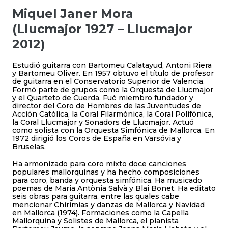
Miquel Janer Mora
(Llucmajor 1927 – Llucmajor
2012)
Estudió guitarra con Bartomeu Calatayud, Antoni Riera
y Bartomeu Oliver. En 1957 obtuvo el título de profesor
de guitarra en el Conservatorio Superior de Valencia.
Formó parte de grupos como la Orquesta de Llucmajor
y el Quarteto de Cuerda. Fué miembro fundador y
director del Coro de Hombres de las Juventudes de
Acción Católica, la Coral Filarmónica, la Coral Polifónica,
la Coral Llucmajor y Sonadors de Llucmajor. Actuó
como solista con la Orquesta Simfónica de Mallorca. En
1972 dirigió los Coros de España en Varsóvia y
Bruselas.
Ha armonizado para coro mixto doce canciones
populares mallorquinas y ha hecho composiciones
para coro, banda y orquesta simfónica. Ha musicado
poemas de Maria Antònia Salvà y Blai Bonet. Ha editato
seis obras para guitarra, entre las quales cabe
mencionar Chirimías y danzas de Mallorca y Navidad
en Mallorca (1974). Formaciones como la Capella
Mallorquina y Solistes de Mallorca, el pianista