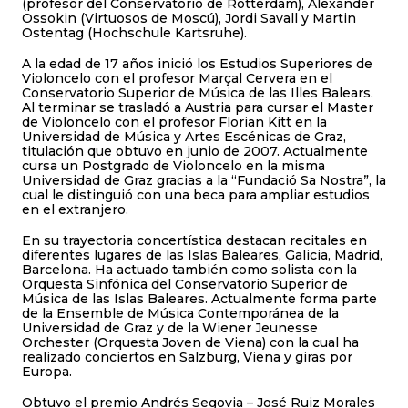
(profesor del Conservatorio de Rotterdam), Alexander
Ossokin (Virtuosos de Moscú), Jordi Savall y Martin
Ostentag (Hochschule Kartsruhe).
A la edad de 17 años inició los Estudios Superiores de
Violoncelo con el profesor Marçal Cervera en el
Conservatorio Superior de Música de las Illes Balears.
Al terminar se trasladó a Austria para cursar el Master
de Violoncelo con el profesor Florian Kitt en la
Universidad de Música y Artes Escénicas de Graz,
titulación que obtuvo en junio de 2007. Actualmente
cursa un Postgrado de Violoncelo en la misma
Universidad de Graz gracias a la “Fundació Sa Nostra”, la
cual le distinguió con una beca para ampliar estudios
en el extranjero.
En su trayectoria concertística destacan recitales en
diferentes lugares de las Islas Baleares, Galicia, Madrid,
Barcelona. Ha actuado también como solista con la
Orquesta Sinfónica del Conservatorio Superior de
Música de las Islas Baleares. Actualmente forma parte
de la Ensemble de Música Contemporánea de la
Universidad de Graz y de la Wiener Jeunesse
Orchester (Orquesta Joven de Viena) con la cual ha
realizado conciertos en Salzburg, Viena y giras por
Europa.
Obtuvo el premio Andrés Segovia – José Ruiz Morales