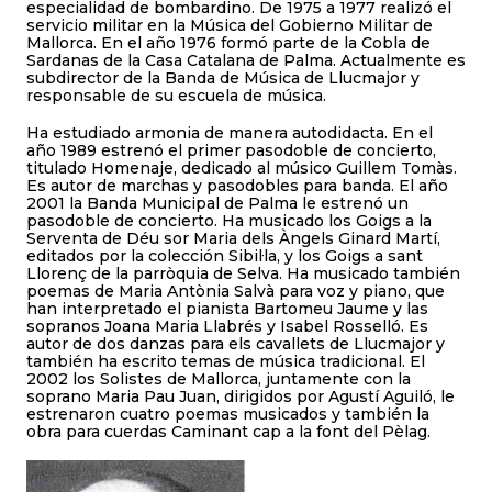
especialidad de bombardino. De 1975 a 1977 realizó el
servicio militar en la Música del Gobierno Militar de
Mallorca. En el año 1976 formó parte de la Cobla de
Sardanas de la Casa Catalana de Palma. Actualmente es
subdirector de la Banda de Música de Llucmajor y
responsable de su escuela de música.
Ha estudiado armonia de manera autodidacta. En el
año 1989 estrenó el primer pasodoble de concierto,
titulado Homenaje, dedicado al músico Guillem Tomàs.
Es autor de marchas y pasodobles para banda. El año
2001 la Banda Municipal de Palma le estrenó un
pasodoble de concierto. Ha musicado los Goigs a la
Serventa de Déu sor Maria dels Àngels Ginard Martí,
editados por la colección Sibil·la, y los Goigs a sant
Llorenç de la parròquia de Selva. Ha musicado también
poemas de Maria Antònia Salvà para voz y piano, que
han interpretado el pianista Bartomeu Jaume y las
sopranos Joana Maria Llabrés y Isabel Rosselló. Es
autor de dos danzas para els cavallets de Llucmajor y
también ha escrito temas de música tradicional. El
2002 los Solistes de Mallorca, juntamente con la
soprano Maria Pau Juan, dirigidos por Agustí Aguiló, le
estrenaron cuatro poemas musicados y también la
obra para cuerdas Caminant cap a la font del Pèlag.