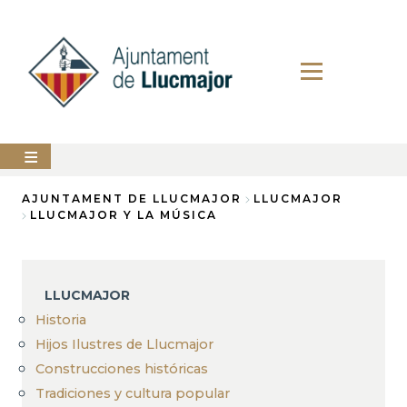
Pasar
al
contenido
principal
AYUNTAMIENTO
AJUNTAMENT DE LLUCMAJOR
LLUCMAJOR
LLUCMAJOR Y LA MÚSICA
Sobrescribir
LLUCMAJOR
enlaces
SERVICIOS
de
MUNICIPALES
LLUCMAJOR
ayuda
Historia
PERFIL
a
DEL
Hijos Ilustres de Llucmajor
CONTRATANTE
la
Construcciones históricas
ANUNCIOS
navegación
Tradiciones y cultura popular