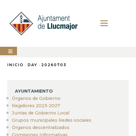
Pasar
al
contenido
principal
AYUNTAMIENTO
INICIO
DAY
20260703
Sobrescribir
LLUCMAJOR
enlaces
SERVICIOS
AYUNTAMIENTO
de
MUNICIPALES
Órganos de Gobierno
ayuda
Regidores 2023-2027
PERFIL
a
DEL
Juntas de Gobierno Local
CONTRATANTE
la
Grupos municipales Redes sociales
ANUNCIOS
Órganos descentralizados
navegación
Comisiones Informativas