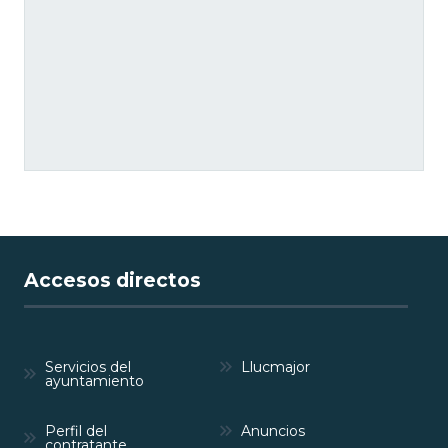
Accesos directos
Servicios del
Llucmajor
ayuntamiento
Perfil del
Anuncios
contratante