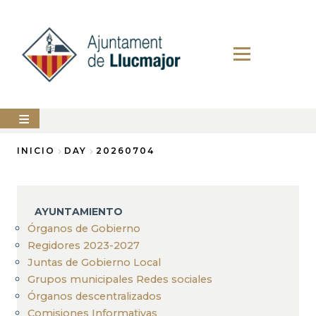
Pasar
al
contenido
principal
AYUNTAMIENTO
INICIO
DAY
20260704
Sobrescribir
LLUCMAJOR
enlaces
SERVICIOS
AYUNTAMIENTO
de
MUNICIPALES
Órganos de Gobierno
ayuda
Regidores 2023-2027
PERFIL
a
DEL
Juntas de Gobierno Local
CONTRATANTE
la
Grupos municipales Redes sociales
ANUNCIOS
Órganos descentralizados
navegación
Comisiones Informativas