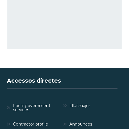
Accessos directes
Local government
Lllucmajor
services
Contractor profile
Announces