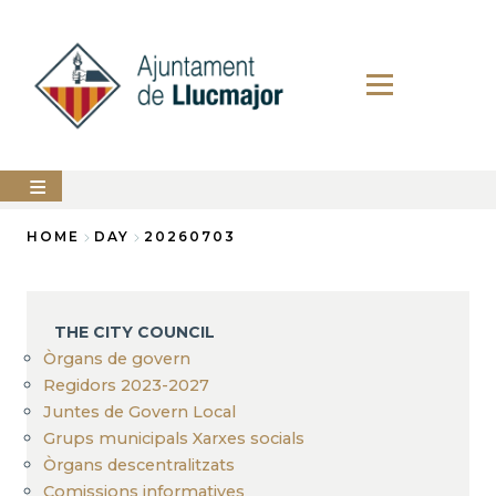
Skip
to
main
content
The
HOME
DAY
20260703
city
council
Breadcrumb
LLUCMAJOR
THE CITY COUNCIL
Services
Òrgans de govern
Regidors 2023-2027
PERFIL
Juntes de Govern Local
DEL
CONTRACTANT
Grups municipals Xarxes socials
Òrgans descentralitzats
ANUNCIS
Comissions informatives