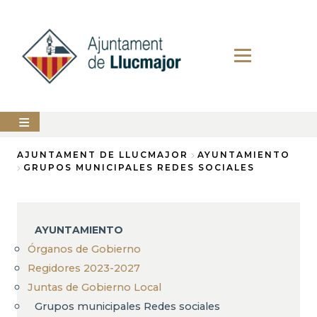
Pasar
al
contenido
principal
AYUNTAMIENTO
AJUNTAMENT DE LLUCMAJOR
AYUNTAMIENTO
GRUPOS MUNICIPALES REDES SOCIALES
Sobrescribir
LLUCMAJOR
enlaces
SERVICIOS
de
MUNICIPALES
AYUNTAMIENTO
ayuda
Órganos de Gobierno
PERFIL
a
DEL
Regidores 2023-2027
CONTRATANTE
la
Juntas de Gobierno Local
ANUNCIOS
navegación
Grupos municipales Redes sociales