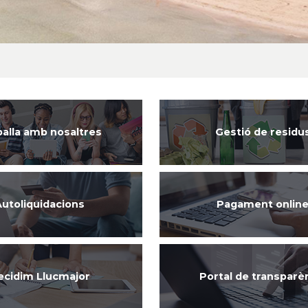
alla amb nosaltres
Gestió de residu
utoliquidacions
Pagament onlin
ecidim Llucmajor
Portal de transparè