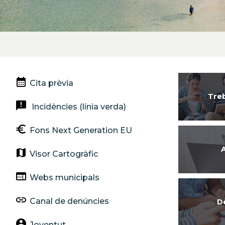
Zurück
Weiter
calendar_month
Cita prèvia
Treb
announcement
Incidències (línia verda)
euro
Fons Next Generation EU
A
map
Visor Cartogràfic
web
Webs municipals
link
Canal de denúncies
D
account_circle
Joventut