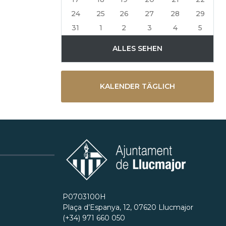
24
25
26
27
28
29
3
31
1
2
3
4
5
ALLES SEHEN
KALENDER TÄGLICH
P0703100H
Plaça d’Espanya, 12, 07620 Llucmajor
(+34) 971 660 050